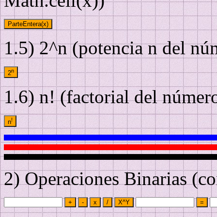
Math.ceil(x))
ParteEntera(x)
1.5) 2^n (potencia n del nú
n
2
1.6) n! (factorial del núme
!
n
2) Operaciones Binarias (c
+
-
x
/
X^Y
=