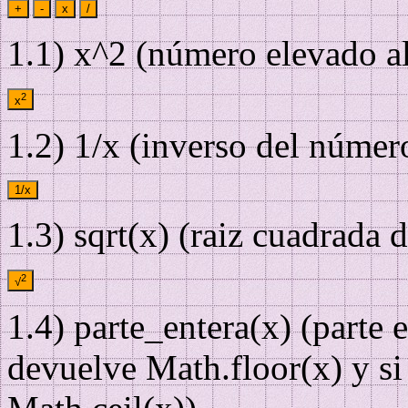
+
-
x
/
1.1) x^2 (número elevado a
2
x
1.2) 1/x (inverso del númer
1/x
1.3) sqrt(x) (raiz cuadrada 
2
√
1.4) parte_entera(x) (parte e
devuelve Math.floor(x) y si