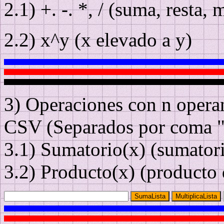
2.1) +. -. *, / (suma, resta,
2.2) x^y (x elevado a y)
3) Operaciones con n opera
CSV (Separados por coma "
3.1) Sumatorio(x) (sumator
3.2) Producto(x) (producto
SumaLista
MultiplicaLista